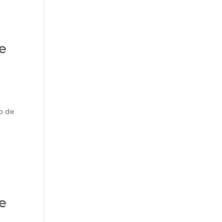
ue
to de
e