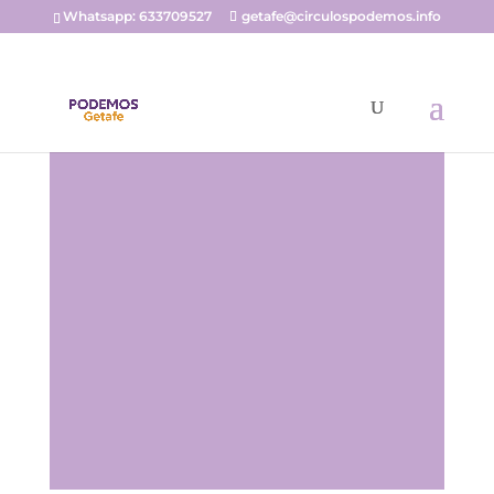
Whatsapp: 633709527
getafe@circulospodemos.info