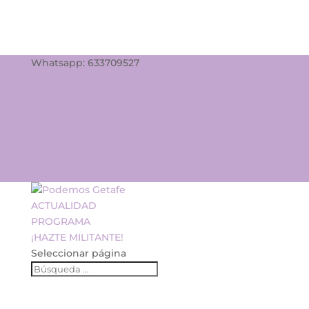
Whatsapp: 633709527
getafe@circulospodemos.info
Facebook
Twitter
Instagram
Facebook
Twitter
Instagram
ACTUALIDAD
PROGRAMA
¡HAZTE MILITANTE!
Seleccionar página