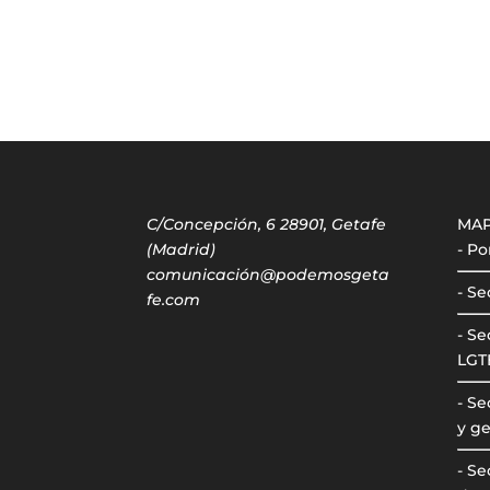
C/Concepción, 6 28901, Getafe
MA
(Madrid)
- Po
comunicación@podemosgeta
- Se
fe.com
- Se
LGT
- S
y ge
- Se