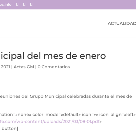
s.info
ACTUALIDA
icipal del mes de enero
 2021
|
Actas GM
|
0 Comentarios
s reuniones del Grupo Municipal celebradas durante el mes de
imation=»none» color_mode=»default» icon=»» icon_align=»left»
fe.com/wp-content/uploads/2021/03/08-01.pdf
»
t_button]