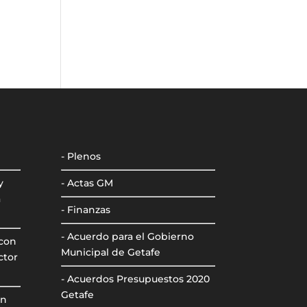
- Plenos
y
- Actas GM
a
- Finanzas
- Acuerdo para el Gobierno
 con
Municipal de Getafe
ctor
- Acuerdos Presupuestos 2020
Getafe
ón