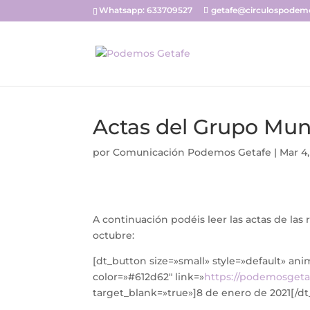
Whatsapp: 633709527
getafe@circulospodemo
Actas del Grupo Mun
por
Comunicación Podemos Getafe
|
Mar 4,
A continuación podéis leer las actas de la
octubre:
[dt_button size=»small» style=»default» an
color=»#612d62″ link=»
https://podemosgeta
target_blank=»true»]8 de enero de 2021[/d