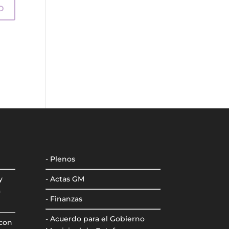
- Plenos
y
- Actas GM
a
- Finanzas
- Acuerdo para el Gobierno
 con