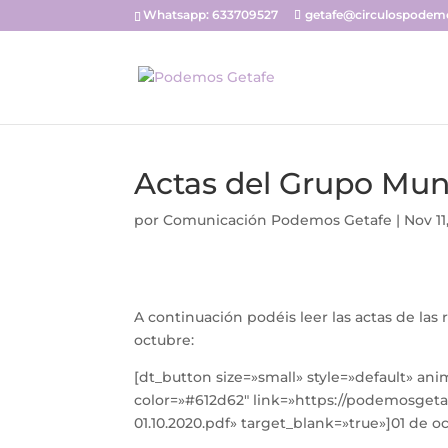
Whatsapp: 633709527
getafe@circulospodemo
Actas del Grupo Mun
por
Comunicación Podemos Getafe
|
Nov 11
A continuación podéis leer las actas de la
octubre:
[dt_button size=»small» style=»default» an
color=»#612d62″ link=»https://podemosget
01.10.2020.pdf» target_blank=»true»]01 de 