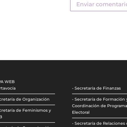
PA WEB
rtavocía
- Secretaría de Finanzas
cretaría de Organización
- Secretaría de Formación 
Coordinación de Program
cretaría de Feminismos y
Electoral
B
- Secretaría de Relaciones