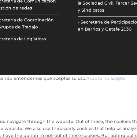
ecretaría de Comunicación
la Sociedad Civil, Tercer Se
stión de redes
y Sindicatos
cretaría de Coordinación
- Secretaría de Participaci
Grupos de Trabajo
en Barrios y Getafe 2030
cretaría de Logísticas
avegando entendemos que aceptas su uso.
Acepto
no acepto
ou navigate through the website. Out of these, the cookies th
 the website. We also use third-party cookies that help us ana
so have the option to opt-out of these cookies. But opting out