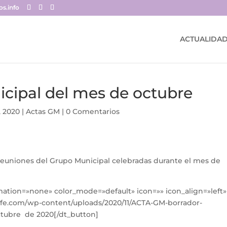
s.info
ACTUALIDA
icipal del mes de octubre
, 2020
|
Actas GM
|
0 Comentarios
s reuniones del Grupo Municipal celebradas durante el mes de
imation=»none» color_mode=»default» icon=»» icon_align=»left»
afe.com/wp-content/uploads/2020/11/ACTA-GM-borrador-
octubre de 2020[/dt_button]