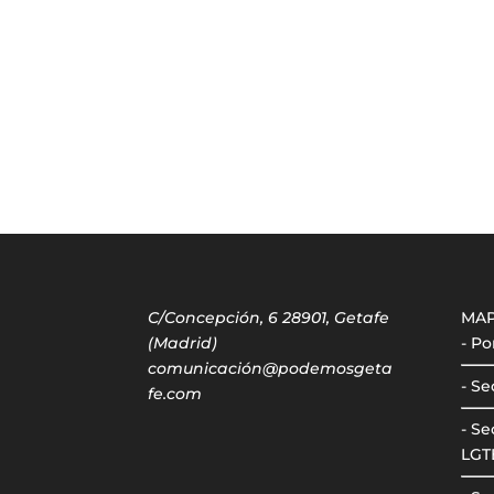
C/Concepción, 6 28901, Getafe
MA
(Madrid)
- Po
comunicación@podemosgeta
- Se
fe.com
- Se
LGT