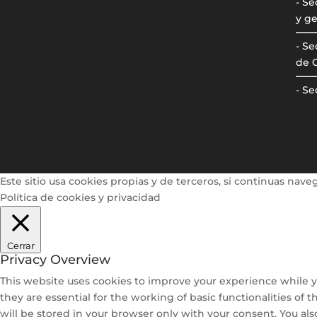
- S
y ge
- Se
de 
- Se
Este sitio usa cookies propias y de terceros, si continuas n
Política de cookies y privacidad
Cerrar
Privacy Overview
This website uses cookies to improve your experience while y
they are essential for the working of basic functionalities of
will be stored in your browser only with your consent. You al