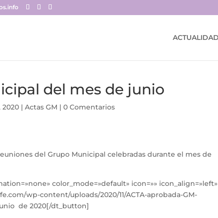
s.info
ACTUALIDA
cipal del mes de junio
, 2020
|
Actas GM
|
0 Comentarios
s reuniones del Grupo Municipal celebradas durante el mes de
imation=»none» color_mode=»default» icon=»» icon_align=»left»
afe.com/wp-content/uploads/2020/11/ACTA-aprobada-GM-
junio de 2020[/dt_button]