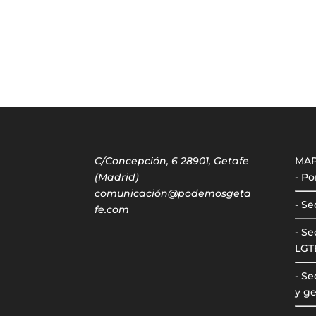
C/Concepción, 6 28901, Getafe
MA
(Madrid)
- Po
comunicación@podemosgeta
- Se
fe.com
- Se
LGT
- S
y ge