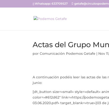
Whatsapp: 633709527
getafe@circulospodemo
Actas del Grupo Muni
por
Comunicación Podemos Getafe
|
Nov 11
A continuación podéis leer las actas de la
junio:
[dt_button size=»small» style=»default» an
color=»#612d62″ link=»https://podemosget
03.06.2020.pdf» target_blank=»true»]03 de 