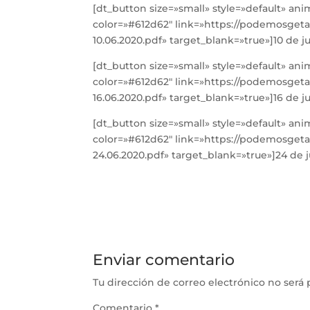
[dt_button size=»small» style=»default» an
color=»#612d62″ link=»https://podemosget
10.06.2020.pdf» target_blank=»true»]10 de 
[dt_button size=»small» style=»default» an
color=»#612d62″ link=»https://podemosget
16.06.2020.pdf» target_blank=»true»]16 de 
[dt_button size=»small» style=»default» an
color=»#612d62″ link=»https://podemosget
24.06.2020.pdf» target_blank=»true»]24 de 
Enviar comentario
Tu dirección de correo electrónico no será 
Comentario
*