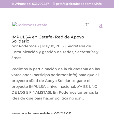
Whatsapp: 633709527
getafe@circulospodemos.info
IMPULSA en Getafe- Red de Apoyo
Solidario
por
PodemosG
|
May 18, 2015
|
Secretaría de
Comunicación y gestión de redes
,
Secretarías y
áreas
Pedimos la participación de la ciudadanía en las
votaciones (participa.podemos.info) para que el
proyecto «Red de Apoyo Solidario» gane el
proyecto IMPULSA a nivel nacional, ¡YA ES UNO
DE LOS 5 FINALISTAS!. En Podemos tenemos la
idea de que para hacer política no son...
acta de la asamblea 03/05/15