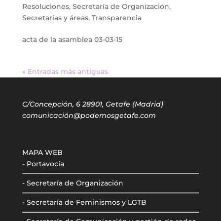
Resoluciones
,
Secretaría de Organización
,
Secretarías y áreas
,
Transparencia
acta de la asamblea 03-03-15
« Entradas más antiguas
C/Concepción, 6 28901, Getafe (Madrid)
comunicación@podemosgetafe.com
MAPA WEB
- Portavocía
- Secretaría de Organización
- Secretaría de Feminismos y LGTB